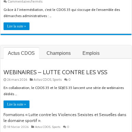
sur
Commentaires fermés
Intermédiation
Grâce à l’intermédiation, c’est le CDOS 35 qui s’occupe de l’ensemble des
Service
Civique
démarches administratives : …
Lire la suite »
Actus CDOS
Champions
Emplois
WEBINAIRES – LUTTE CONTRE LES VSS
26 mars 2026
Actus CDOS
,
Sports
0
En collaboration, le CDOS 35 et le SDJES 35 lancent une série de webinaires
dédiés …
Lire la suite »
Formations « Lutte contre les Violences Sexistes et Sexuelles dans
le domaine sportif ».
18 février 2026
Actus CDOS
,
Sports
0